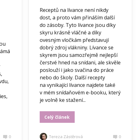
Receptů na lívance není nikdy
dost, a proto vám přináším další
do zásoby. Tyto lívance jsou díky
skyru krásně vláčné a díky
ovesným vločkám představují
vou
dobrý zdroj vlákniny. Lívance se
známá
skyrem jsou samozřejmě nejlepší
čerstvé hned na snídani, ale skvěle
ý
poslouží i jako svačina do práce
,
nebo do školy. Další recepty
vdu,
na vynikající lívance najdete také
v mém snídaňovém e-booku, který
ies,
je volně ke stažení...
Celý článek
0
Tereza Zástěrová
0