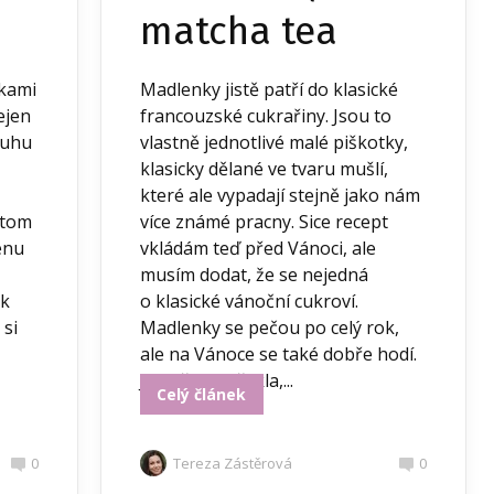
matcha tea
čkami
Madlenky jistě patří do klasické
ejen
francouzské cukrařiny. Jsou to
ruhu
vlastně jednotlivé malé piškotky,
klasicky dělané ve tvaru mušlí,
které ale vypadají stejně jako nám
itom
více známé pracny. Sice recept
enu
vkládám teď před Vánoci, ale
musím dodat, že se nejedná
ak
o klasické vánoční cukroví.
 si
Madlenky se pečou po celý rok,
ale na Vánoce se také dobře hodí.
Jak už jsem řekla,...
Celý článek
0
Tereza Zástěrová
0