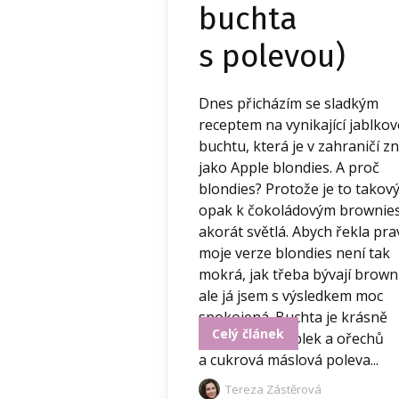
buchta
s polevou)
Dnes přicházím se sladkým
receptem na vynikající jablko
buchtu, která je v zahraničí 
jako Apple blondies. A proč
blondies? Protože je to takov
opak k čokoládovým brownies
akorát světlá. Abych řekla pra
moje verze blondies není tak
mokrá, jak třeba bývají brown
ale já jsem s výsledkem moc
spokojená. Buchta je krásně
Celý článek
vláčná, plná jablek a ořechů
a cukrová máslová poleva...
Tereza Zástěrová