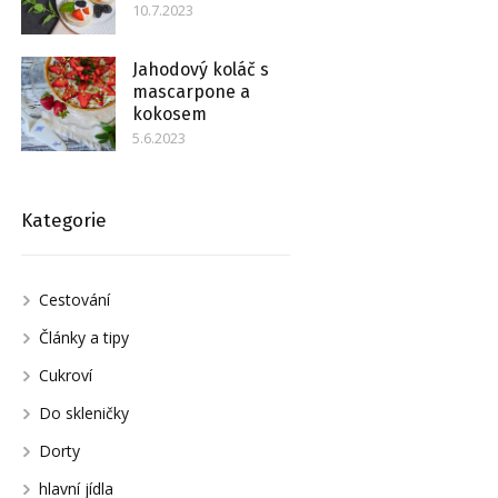
10.7.2023
Jahodový koláč s
mascarpone a
kokosem
5.6.2023
Kategorie
Cestování
Články a tipy
Cukroví
Do skleničky
Dorty
hlavní jídla