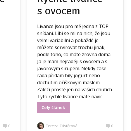
s ovocem
Lívance jsou pro mě jedna z TOP
snídaní. Líbí se mi na nich, že jsou
velmi variabilní a pokaždé je
můžete servírovat trochu jinak,
podle toho, co máte zrovna doma.
Já je mám nejraději s ovocem a s
javorovým sirupem. Někdy zase
ráda přidám bílý jogurt nebo
dochutím oříškovým máslem.
Záleží prostě jen na vašich chutích.
Tyto rychlé lívance máte navíc
hotové...
Celý článek
0
Tereza Zástěrová
0