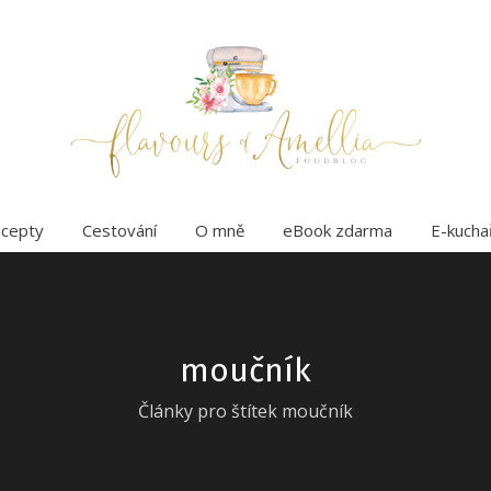
cepty
Cestování
O mně
eBook zdarma
E-kucha
moučník
Články pro štítek moučník