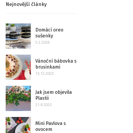
Nejnovější články
Domácí oreo
sušenky
5.2.2026
Vánoční bábovka s
brusinkami
13.12.2023
Jak jsem objevila
Plastii
21.9.2023
Mini Pavlova s
ovocem