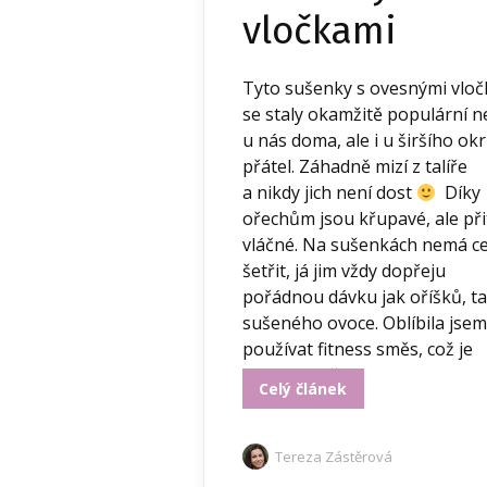
vločkami
Tyto sušenky s ovesnými vlo
se staly okamžitě populární n
u nás doma, ale i u širšího ok
přátel. Záhadně mizí z talíře
a nikdy jich není dost
Díky
ořechům jsou křupavé, ale př
vláčné. Na sušenkách nemá c
šetřit, já jim vždy dopřeju
pořádnou dávku jak oříšků, t
sušeného ovoce. Oblíbila jsem
používat fitness směs, což je
kvalitní směs...
Celý článek
Tereza Zástěrová