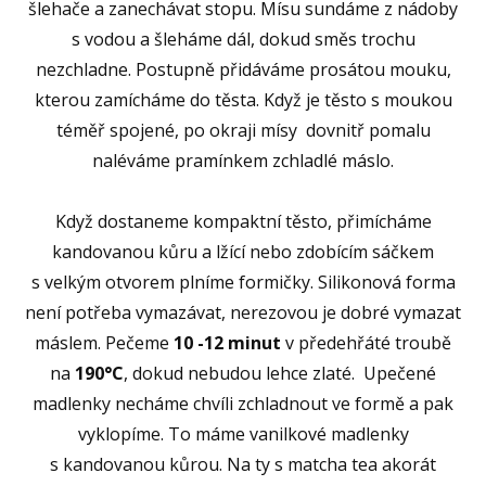
šlehače a zanechávat stopu. Mísu sundáme z nádoby
s vodou a šleháme dál, dokud směs trochu
nezchladne. Postupně přidáváme prosátou mouku,
kterou zamícháme do těsta. Když je těsto s moukou
téměř spojené, po okraji mísy dovnitř pomalu
naléváme pramínkem zchladlé máslo.
Když dostaneme kompaktní těsto, přimícháme
kandovanou kůru a lžící nebo zdobícím sáčkem
s velkým otvorem plníme formičky. Silikonová forma
není potřeba vymazávat, nerezovou je dobré vymazat
máslem. Pečeme
10 -12 minut
v předehřáté troubě
na
190°C
, dokud nebudou lehce zlaté. Upečené
madlenky necháme chvíli zchladnout ve formě a pak
vyklopíme. To máme vanilkové madlenky
s kandovanou kůrou. Na ty s matcha tea akorát