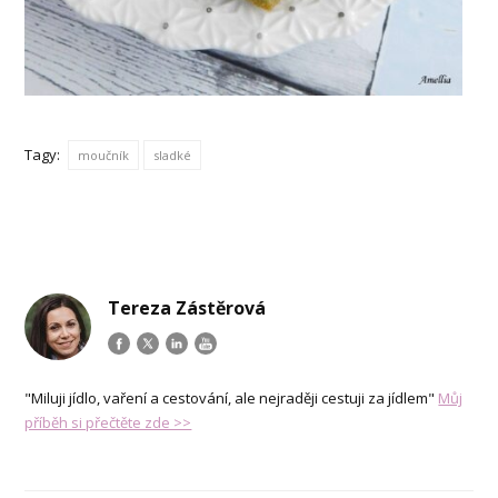
Tagy:
moučník
sladké
Tereza Zástěrová
"Miluji jídlo, vaření a cestování, ale nejraději cestuji za jídlem"
Můj
příběh si přečtěte zde >>