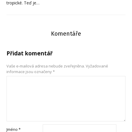
tropické. Teď je…
Komentáře
Přidat komentář
Vaše e-mailová adresa nebude zveřejněna.
Vyžadované
informace jsou označeny
*
Jméno
*