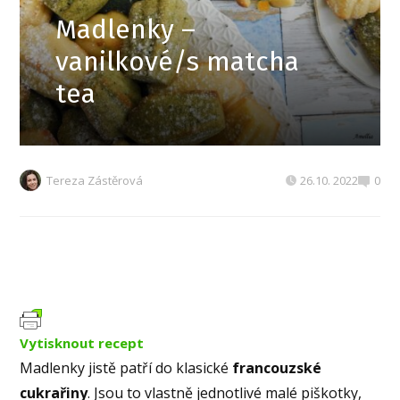
Madlenky –
vanilkové/s matcha
tea
Tereza Zástěrová
26.10. 2022
0
Vytisknout recept
Madlenky jistě patří do klasické
francouzské
cukrařiny
. Jsou to vlastně jednotlivé malé piškotky,