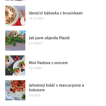
Vánoční bábovka s brusinkami
13.12.2023
Jak jsem objevila Plastii
21.9.2023
Mini Pavlova s ovocem
10.7.2023
Jahodový koláč s mascarpone a
kokosem
5.6.2023