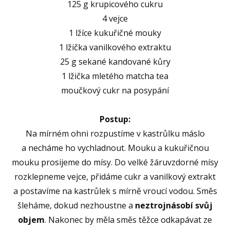
125 g krupicového cukru
4 vejce
1 lžíce kukuřičné mouky
1 lžička vanilkového extraktu
25 g sekané kandované kůry
1 lžička mletého matcha tea
moučkový cukr na posypání
Postup:
Na mírném ohni rozpustíme v kastrůlku máslo
a necháme ho vychladnout. Mouku a kukuřičnou
mouku prosijeme do mísy. Do velké žáruvzdorné mísy
rozklepneme vejce, přidáme cukr a vanilkový extrakt
a postavíme na kastrůlek s mírně vroucí vodou. Směs
šleháme, dokud nezhoustne a
neztrojnásobí svůj
objem
. Nakonec by měla směs těžce odkapávat ze