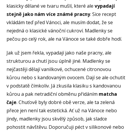
klasicky dělané ve tvaru mušlí, které ale
vypadají
stejně jako nám více známé pracny
. Sice recept
vkládám teď před Vánoci, ale musím dodat, že se
nejedná o klasické vánoční cukroví. Madlenky se
pečou po celý rok, ale na Vánoce se také dobře hodí.
Jak už jsem řekla, vypadají jako naše pracny, ale
strukturou a chutí jsou úplně jiné. Madlenky se
nejčastěji dělají vanilkové, ochucené citronovou
kůrou nebo s kandovaným ovocem. Dají se ale ochutit
v podstatě čímkoliv. Já zkusila klasiku s kandovanou
kůrou a pak netradiční obměnu přidáním
matcha
čaje
. Chuťově byly dobré obě verze, ale ta zelená
přece jen není tak estetická. Ať už na Vánoce nebo
jindy, madlenky jsou skvělý způsob, jak sladce
pohostit návštěvu. Doporučuji péct v silikonové nebo