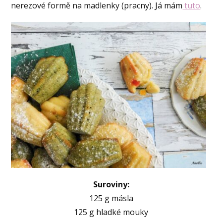
nerezové formě na madlenky (pracny). Já mám
tuto
.
Suroviny:
125 g másla
125 g hladké mouky