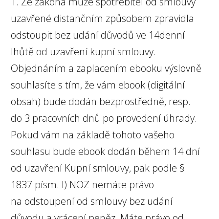
1. Ze zákona může spotřebitel od smlouvy
uzavřené distančním způsobem zpravidla
odstoupit bez udání důvodů ve 14denní
lhůtě od uzavření kupní smlouvy.
Objednáním a zaplacením ebooku výslovně
souhlasíte s tím, že vám ebook (digitální
obsah) bude dodán bezprostředně, resp.
do 3 pracovních dnů po provedení úhrady.
Pokud vám na základě tohoto vašeho
souhlasu bude ebook dodán během 14 dní
od uzavření Kupní smlouvy, pak podle §
1837 písm. l) NOZ nemáte právo
na odstoupení od smlouvy bez udání
důvodu a vrácení peněz. Máte právo od