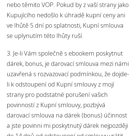
nebo těmito VOP. Pokud by z vaší strany jako
Kupujícího nedošlo k úhradě kupní ceny ani
ve lhůtě 5 dní po splatnosti, Kupní smlouva
se uplynutím této lhůty ruší.
3. Je-li Vám společně s ebookem poskytnut
dárek, bonus, je darovací smlouva mezi námi
uzavřená s rozvazovací podmínkou, že dojde-
li k odstoupení od Kupní smlouvy z mojí
strany pro podstatné porušení vašich
povinností z Kupní smlouvy, pozbývá
darovací smlouva na dárek (bonus) účinnost
a jste povinni mi poskytnutý dárek nejpozději
do 14 dnů od odstoupení od smlouvy vrátit.