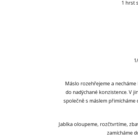
1 hrst
1
Máslo rozehřejeme a necháme l
do nadýchané konzistence. V ji
společně s máslem přimícháme d
Jablka oloupeme, rozčtvrtíme, zba
zamícháme do