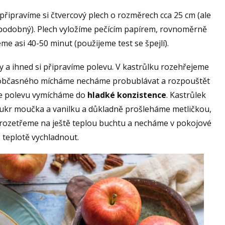
připravíme si čtvercový plech o rozměrech cca 25 cm (ale
 podobný). Plech vyložíme pečícím papírem, rovnoměrně
e asi 40-50 minut (použijeme test se špejlí).
a ihned si připravíme polevu. V kastrůlku rozehřejeme
a občasného mícháme necháme probublávat a rozpouštět
le polevu vymícháme do
hladké konzistence
. Kastrůlek
cukr moučka a vanilku a důkladně prošleháme metličkou,
 rozetřeme na ještě teplou buchtu a necháme v pokojové
teplotě vychladnout.