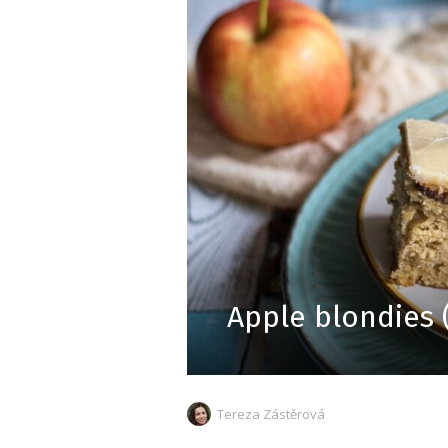
Apple blondies 
Tereza Zástěrová