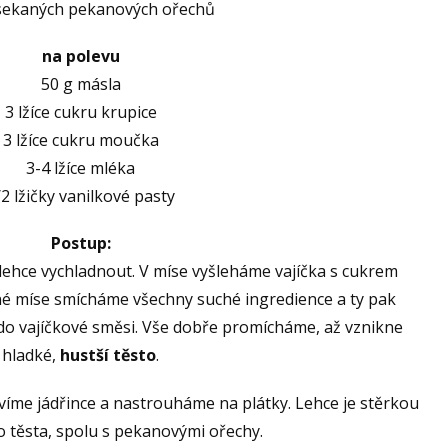
 sekaných pekanových ořechů
na polevu
50 g másla
3 lžíce cukru krupice
3 lžíce cukru moučka
3-4 lžíce mléka
/2 lžičky vanilkové pasty
Postup:
ehce vychladnout. V míse vyšleháme vajíčka s cukrem
né míse smícháme všechny suché ingredience a ty pak
o vajíčkové směsi. Vše dobře promícháme, až vznikne
hladké,
hustší těsto
.
víme jádřince a nastrouháme na plátky. Lehce je stěrkou
 těsta, spolu s pekanovými ořechy.