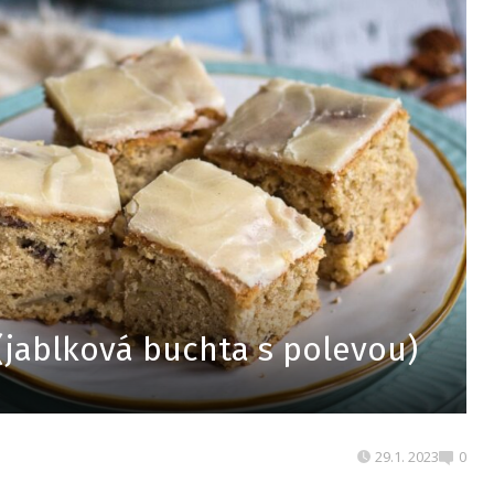
(jablková buchta s polevou)
29.1. 2023
0