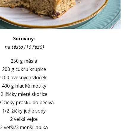
Suroviny:
na těsto (16 řezů)
250 g másla
200 g cukru krupice
100 ovesných vloček
400 g hladké mouky
2 lžičky mleté skořice
2 lžičky prášku do pečiva
1/2 lžičky jedlé sody
2 velká vejce
2 větší/3 menší jablka