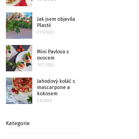
Jak jsem objevila
Plastii
21.9.2023
Mini Pavlova s
ovocem
10.7.2023
Jahodový koláč s
mascarpone a
kokosem
5.6.2023
Kategorie