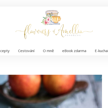
cepty
Cestování
O mně
eBook zdarma
E-kucha