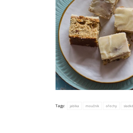
Tagy:
jablka
moučník
ořechy
sladk