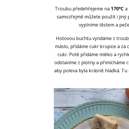
Troubu předehřejeme na
170°C
a 
samozřejmě můžete použít i jiný
vyplníme těstem a pečem
Hotovou buchtu vyndáme z trouby 
máslo, přidáme cukr krupice a z
cukr. Poté přidáme mléko a rych
odstavíme z plotny a přimícháme 
aby poleva byla krásně hladká. Tu