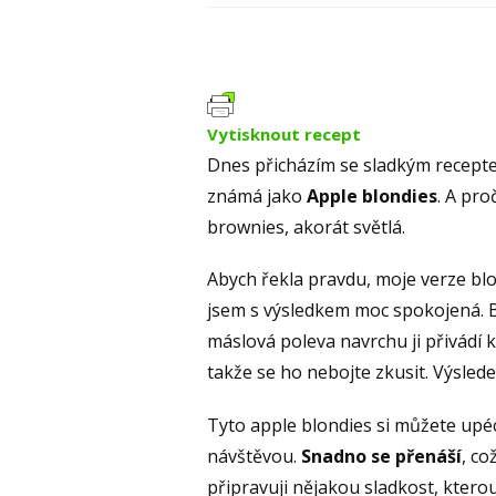
Vytisknout recept
Dnes přicházím se sladkým receptem
známá jako
Apple blondies
. A pr
brownies, akorát světlá.
Abych řekla pravdu, moje verze blon
jsem s výsledkem moc spokojená. 
máslová poleva navrchu ji přivádí k
takže se ho nebojte zkusit. Výslede
Tyto apple blondies si můžete upéct
návštěvou.
Snadno se přenáší
, co
připravuji nějakou sladkost, kter