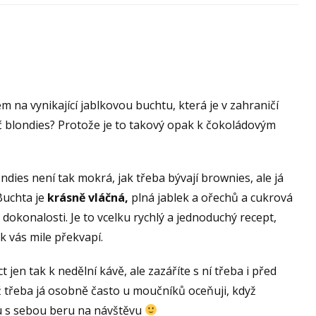
 na vynikající jablkovou buchtu, která je v zahraničí
oč blondies? Protože je to takový opak k čokoládovým
dies není tak mokrá, jak třeba bývají brownies, ale já
Buchta je
krásně vláčná,
plná jablek a ořechů a cukrová
 dokonalosti. Je to vcelku rychlý a jednoduchý recept,
k vás mile překvapí.
 jen tak k nedělní kávě, ale zazáříte s ní třeba i před
ž třeba já osobně často u moučníků oceňuji, když
ou s sebou beru na návštěvu