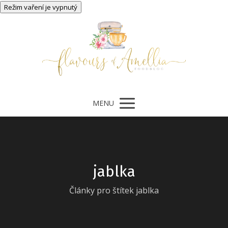
MENU
jablka
Články pro štítek jablka