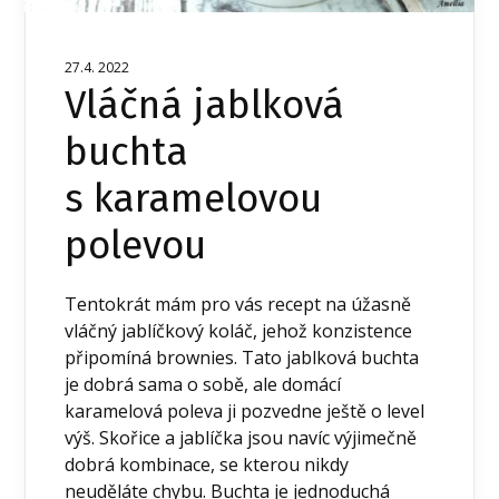
27.4. 2022
Vláčná jablková
buchta
s karamelovou
polevou
Tentokrát mám pro vás recept na úžasně
vláčný jablíčkový koláč, jehož konzistence
připomíná brownies. Tato jablková buchta
je dobrá sama o sobě, ale domácí
karamelová poleva ji pozvedne ještě o level
výš. Skořice a jablíčka jsou navíc výjimečně
dobrá kombinace, se kterou nikdy
neuděláte chybu. Buchta je jednoduchá