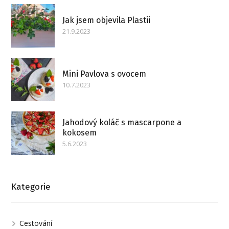
Jak jsem objevila Plastii
21.9.2023
Mini Pavlova s ovocem
10.7.2023
Jahodový koláč s mascarpone a
kokosem
5.6.2023
Kategorie
Cestování