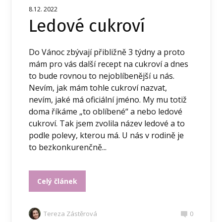
8.12. 2022
Ledové cukroví
Do Vánoc zbývají přibližně 3 týdny a proto
mám pro vás další recept na cukroví a dnes
to bude rovnou to nejoblíbenější u nás.
Nevím, jak mám tohle cukroví nazvat,
nevím, jaké má oficiální jméno. My mu totiž
doma říkáme „to oblíbené“ a nebo ledové
cukroví. Tak jsem zvolila název ledové a to
podle polevy, kterou má. U nás v rodině je
to bezkonkurenčně...
Celý článek
Tereza Zástěrová
0