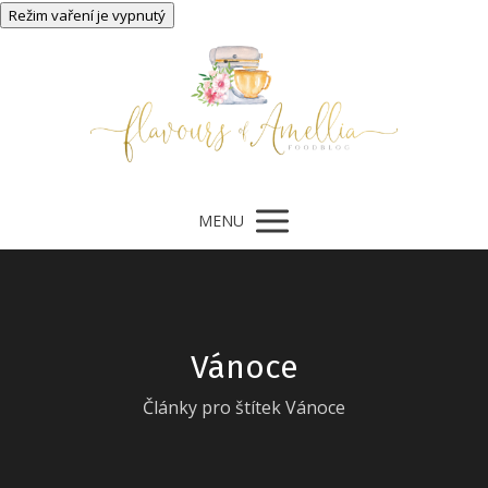
MENU
Vánoce
Články pro štítek Vánoce