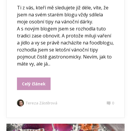
Ti z vás, kteří mě sledujete již déle, víte, že
jsem na svém starém blogu vždy sdílela
moje osobní tipy na vánoční dárky.
A s novým blogem jsem se rozhodla tuto
tradici zase obnovit. A protože miluji vaření
a jídlo a vy se právě nacházíte na foodblogu,
rozhodla jsem se letošní vánoční tipy
pojmout čistě gastronomicky. Nevím, jak to
máte vy, ale já...
Celý článek
Tereza Zástěrová
0