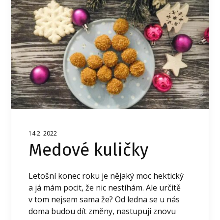
14.2. 2022
Medové kuličky
Letošní konec roku je nějaký moc hektický
a já mám pocit, že nic nestíhám. Ale určitě
v tom nejsem sama že? Od ledna se u nás
doma budou dít změny, nastupuji znovu