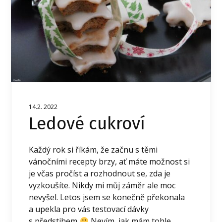
14.2. 2022
Ledové cukroví
Každý rok si říkám, že začnu s těmi
vánočními recepty brzy, ať máte možnost si
je včas pročíst a rozhodnout se, zda je
vyzkoušíte. Nikdy mi můj záměr ale moc
nevyšel. Letos jsem se konečně překonala
a upekla pro vás testovací dávky
s předstihem
Nevím, jak mám tohle