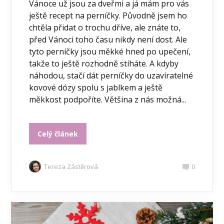
Vánoce už jsou za dveřmi a já mám pro vás
ještě recept na perníčky. Původně jsem ho
chtěla přidat o trochu dříve, ale znáte to,
před Vánoci toho času nikdy není dost. Ale
tyto perníčky jsou měkké hned po upečení,
takže to ještě rozhodně stíháte. A kdyby
náhodou, stačí dát perníčky do uzavíratelné
kovové dózy spolu s jablkem a ještě
měkkost podpoříte. Většina z nás možná...
Celý článek
Tereza Zástěrová
0