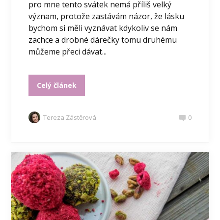
pro mne tento svátek nemá příliš velký
význam, protože zastávám názor, že lásku
bychom si měli vyznávat kdykoliv se nám
zachce a drobné dárečky tomu druhému
můžeme přeci dávat...
Celý článek
Tereza Zástěrová
0