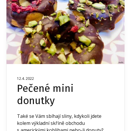
12.4. 2022
Pečené mini
donutky
Také se Vám sbíhají sliny, kdykoli jdete
kolem výkladní skříně obchodu
s americkými koblihami nebo-li donuty?