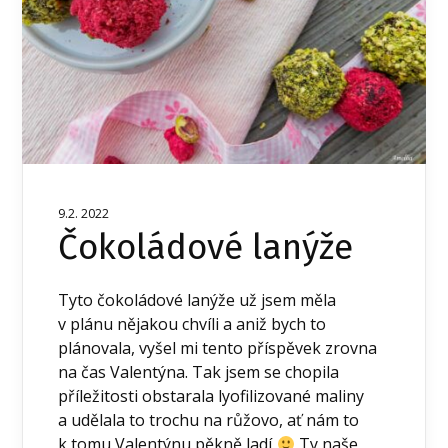
9.2. 2022
Čokoládové lanýže
Tyto čokoládové lanýže už jsem měla
v plánu nějakou chvíli a aniž bych to
plánovala, vyšel mi tento příspěvek zrovna
na čas Valentýna. Tak jsem se chopila
příležitosti obstarala lyofilizované maliny
a udělala to trochu na růžovo, ať nám to
k tomu Valentýnu pěkně ladí
Ty naše