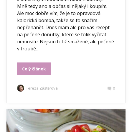
Mně tedy ano a občas si nějaký i koupím.
Ale moc dobře vím, že je to opravdová
kalorická bomba, takže se to snažím
nepřehánět. Dnes mám ale pro vás recept
na pečené donutky, které se tolik vyčítat
nemusíte. Nejsou totiž smažené, ale pečené
v troubě...
Celý článek
Tereza Zástěrová
0