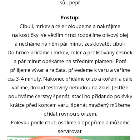
sůl, pepř
Postup:
Cibuli, mrkev a celer oloupeme a nakrájíme
na kostičky. Ve větším hrnci rozpálíme olivový olej
a necháme na něm pár minut zesklovatět cibuli.
Do hrnce přidáme i mrkev, celer a prolisovaný česnek
a pár minut opékáme na středním plameni. Poté
přilijeme vývar a rajčata, přivedeme k varu a vaříme
cca 3-4 minuty. Nakonec přidáme orzo a koření a dále
vaříme, dokud těstoviny nebudou na zkus. Jestliže
používáme čerstvý špenát, stačí ho přidat do polévky
krátce před koncem varu, špenát mražený můžeme
přidat rovnou s orzem.
Polévku podle chuti osolíme a opepříme a můžeme
servírovat.