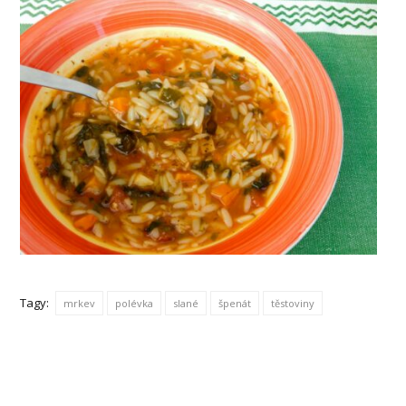
Tagy:
mrkev
polévka
slané
špenát
těstoviny