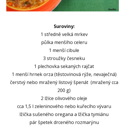
Suroviny:
1 středně velká mrkev
půlka menšího celeru
1 menší cibule
3 stroužky česneku
1 plechovka sekaných rajčat
1 menší hrnek orza (těstovinová rýže, nevaječná)
čerstvý nebo mražený listový špenát (mražený cca
200 g)
2 lžíce olivového oleje
cca 1,5 l zeleninového nebo kuřecího vývaru
lžička sušeného oregana a lžička tymiánu
pár špetek drceného rozmarýnu