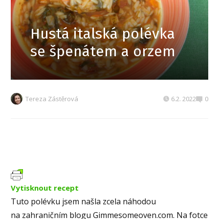
Hustá italská polévka
se špenátem a orzem
Tereza Zástěrová
6.2. 2022
0
Vytisknout recept
Tuto polévku jsem našla zcela náhodou
na zahraničním blogu Gimmesomeoven.com. Na fotce