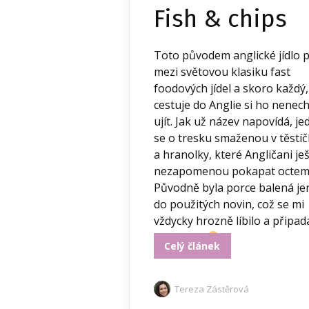
Fish & chips
Toto původem anglické jídlo p
mezi světovou klasiku fast
foodových jídel a skoro každý
cestuje do Anglie si ho nenec
ujít. Jak už název napovídá, je
se o tresku smaženou v těstí
a hranolky, které Angličani je
nezapomenou pokapat octem
Původně byla porce balená je
do použitých novin, což se mi
vždycky hrozně líbilo a připad
mi to cool
...
Celý článek
Tereza Zástěrová