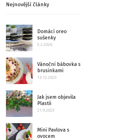
Nejnovější články
Domácí oreo
sušenky
5.2.2026
Vánoční bábovka s
brusinkami
13.12.2023
Jak jsem objevila
Plastii
21.9.2023
Mini Pavlova s
ovocem