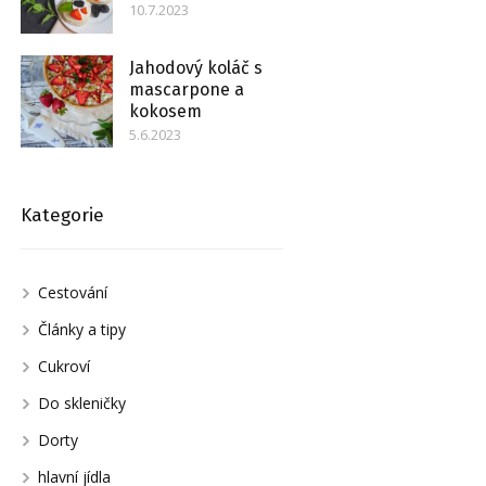
10.7.2023
Jahodový koláč s
mascarpone a
kokosem
5.6.2023
Kategorie
Cestování
Články a tipy
Cukroví
Do skleničky
Dorty
hlavní jídla