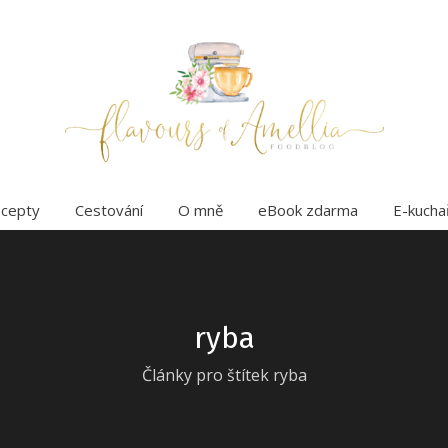
cepty
Cestování
O mně
eBook zdarma
E-kucha
ryba
Články pro štítek ryba