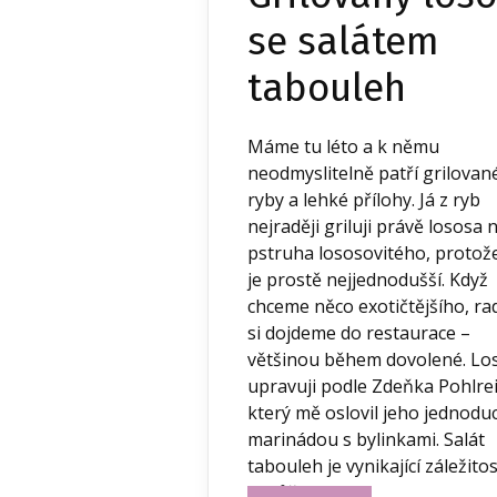
se salátem
tabouleh
Máme tu léto a k němu
neodmyslitelně patří grilovan
ryby a lehké přílohy. Já z ryb
nejraději griluji právě lososa
pstruha lososovitého, protož
je prostě nejjednodušší. Když
chceme něco exotičtějšího, rad
si dojdeme do restaurace –
většinou během dovolené. Lo
upravuji podle Zdeňka Pohlrei
který mě oslovil jeho jednod
marinádou s bylinkami. Salát
tabouleh je vynikající záležitos
a můžete...