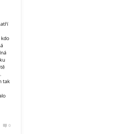
atří
, kdo
há
dná
čku
ště
.
n tak
alo
0