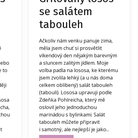
se salátem
tabouleh
Ačkoliv nám venku panuje zima,
é
měla jsem chuť si prosvětlit
víkendový den nějakým barevným
 nebo
a sluncem zalitým jídlem. Moje
e to
volba padla na lososa, ke kterému
jsem zvolila lehký (a u nás doma
ěji
celkem oblíbený) salát tabouleh
(tabouli). Lososa upravuji podle
sosa
Zdeňka Pohlreicha, který mě
cha,
oslovil jeho jednoduchou
uchou
marinádou s bylinkami. Salát
tabouleh můžete připravit
t
i samotný, ale nejlepší je jako...