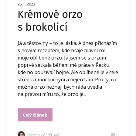
25.1. 2023
Krémové orzo
s brokolicí
Já a těstoviny – to je láska. A dnes přicházím
s novým receptem, kde hraje hlavní roli
moje oblíbené orzo. Já jsem se s orzem
poprvé setkala během mé práce v Řecku,
kde ho používají hojně. Ale oblíbené je v celé
středozemní kuchyni a nejen tam. Pro ty, co
možná orzo neznají bych ráda uvedla
na pravou míru to, že orzo je...
Celý článek
Tereza Zástěrová
0