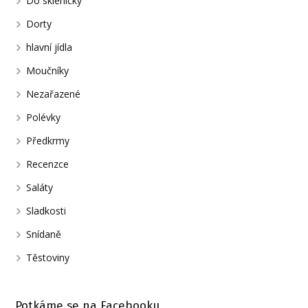
Do skleničky
Dorty
hlavní jídla
Moučníky
Nezařazené
Polévky
Předkrmy
Recenzce
Saláty
Sladkosti
Snídaně
Těstoviny
Potkáme se na Facebooku