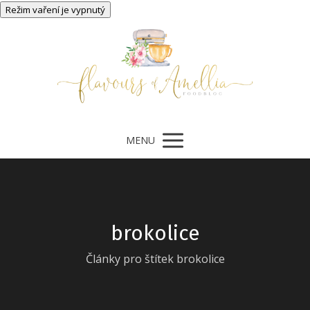
MENU
brokolice
Články pro štítek brokolice