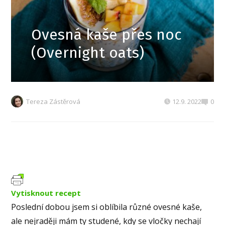
Ovesná kaše přes noc
(Overnight oats)
Tereza Zástěrová
12.9. 2022
0
Vytisknout recept
Poslední dobou jsem si oblíbila různé ovesné kaše,
ale nejraději mám ty studené, kdy se vločky nechají