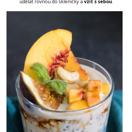
udělat rovnou do skleničky a
vzít s sebou
.