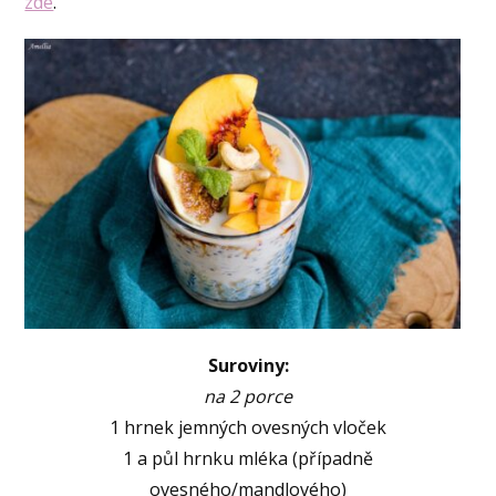
zde
.
Suroviny:
na 2 porce
1 hrnek jemných ovesných vloček
1 a půl hrnku mléka (případně
ovesného/mandlového)