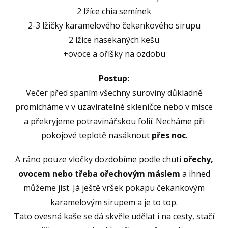
2 lžíce chia semínek
2-3 lžičky karamelového čekankového sirupu
2 lžíce nasekaných kešu
+ovoce a oříšky na ozdobu
Postup:
Večer před spaním všechny suroviny důkladně
promícháme v v uzavíratelné skleničce nebo v misce
a překryjeme potravinářskou folií. Necháme při
pokojové teplotě nasáknout
přes noc
.
A ráno pouze vločky dozdobíme podle chuti
ořechy,
ovocem nebo třeba ořechovým máslem
a ihned
můžeme jíst. Já ještě vršek pokapu čekankovým
karamelovým sirupem a je to top.
Tato ovesná kaše se dá skvěle udělat i na cesty, stačí