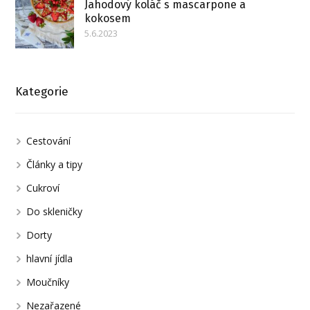
Jahodový koláč s mascarpone a
kokosem
5.6.2023
Kategorie
Cestování
Články a tipy
Cukroví
Do skleničky
Dorty
hlavní jídla
Moučníky
Nezařazené