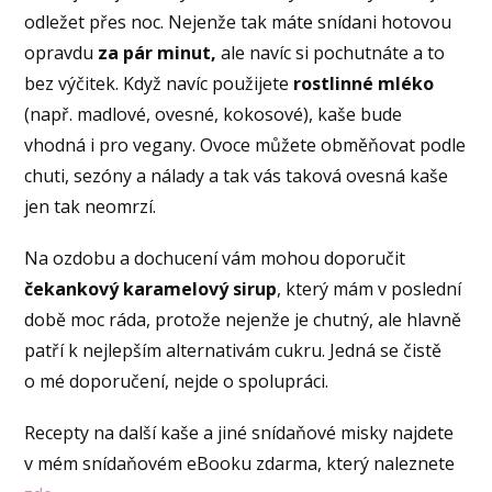
odležet přes noc. Nejenže tak máte snídani hotovou
opravdu
za pár minut,
ale navíc si pochutnáte a to
bez výčitek. Když navíc použijete
rostlinné mléko
(např. madlové, ovesné, kokosové), kaše bude
vhodná i pro vegany. Ovoce můžete obměňovat podle
chuti, sezóny a nálady a tak vás taková ovesná kaše
jen tak neomrzí.
Na ozdobu a dochucení vám mohou doporučit
čekankový karamelový sirup
, který mám v poslední
době moc ráda, protože nejenže je chutný, ale hlavně
patří k nejlepším alternativám cukru. Jedná se čistě
o mé doporučení, nejde o spolupráci.
Recepty na další kaše a jiné snídaňové misky najdete
v mém snídaňovém eBooku zdarma, který naleznete