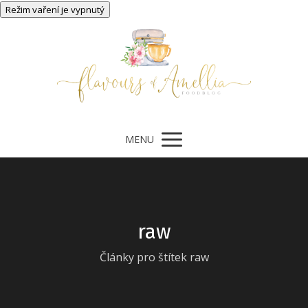
MENU
raw
Články pro štítek raw