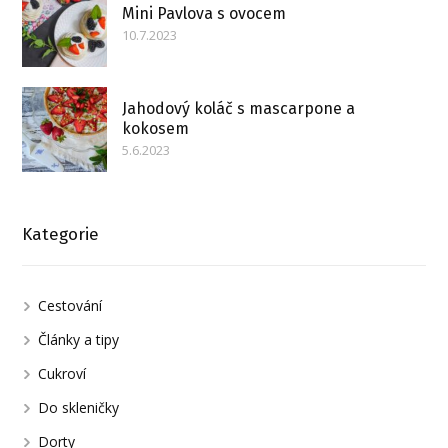
Mini Pavlova s ovocem
10.7.2023
Jahodový koláč s mascarpone a
kokosem
5.6.2023
Kategorie
Cestování
Články a tipy
Cukroví
Do skleničky
Dorty